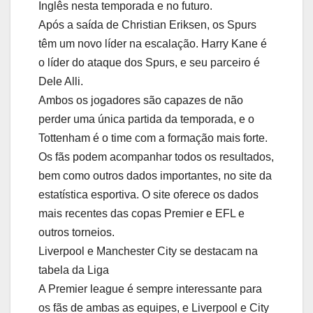
Inglês nesta temporada e no futuro.
Após a saída de Christian Eriksen, os Spurs
têm um novo líder na escalação. Harry Kane é
o líder do ataque dos Spurs, e seu parceiro é
Dele Alli.
Ambos os jogadores são capazes de não
perder uma única partida da temporada, e o
Tottenham é o time com a formação mais forte.
Os fãs podem acompanhar todos os resultados,
bem como outros dados importantes, no site da
estatística esportiva. O site oferece os dados
mais recentes das copas Premier e EFL e
outros torneios.
Liverpool e Manchester City se destacam na
tabela da Liga
A Premier league é sempre interessante para
os fãs de ambas as equipes, e Liverpool e City