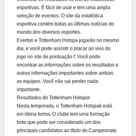
esportivas. É fácil de usar e tem uma ampla
seleção de eventos. O site da estatística
esportiva contém todas as últimas notícias do
mundo dos diversos esportes.
Everton e Tottenham Hotspa jogarão no mesmo
dia, e você pode assistir o placar ao vivo do
jogo no site de pontuação f. Você pode
encontrar as informações sobre os resultados e
outras informações importantes sobre ambas
as equipes. Você não vai perder nada
importante.
Resultados do Tottenham Hotspot
Nesta temporada, o Tottenham Hotspak está
em ótima forma. O clube tem uma formação
forte que pode ser considerado um dos
principais candidatos ao título do Campeonato