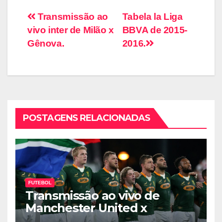
Navegação
Transmissão ao
Tabela la Liga
vivo inter de Milão x
BBVA de 2015-
de
Gênova.
2016.
artigos
POSTAGENS RELACIONADAS
FUTEBOL
Transmissão ao vivo de
Manchester United x
Everton.