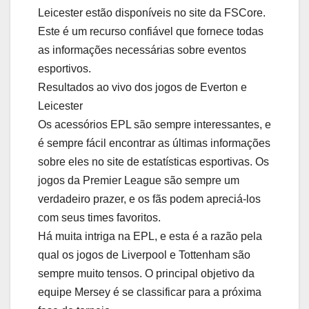
Leicester estão disponíveis no site da FSCore.
Este é um recurso confiável que fornece todas
as informações necessárias sobre eventos
esportivos.
Resultados ao vivo dos jogos de Everton e
Leicester
Os acessórios EPL são sempre interessantes, e
é sempre fácil encontrar as últimas informações
sobre eles no site de estatísticas esportivas. Os
jogos da Premier League são sempre um
verdadeiro prazer, e os fãs podem apreciá-los
com seus times favoritos.
Há muita intriga na EPL, e esta é a razão pela
qual os jogos de Liverpool e Tottenham são
sempre muito tensos. O principal objetivo da
equipe Mersey é se classificar para a próxima