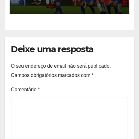
Hotspur
Deixe uma resposta
O seu endereço de email não será publicado.
Campos obrigatórios marcados com
*
Comentário
*